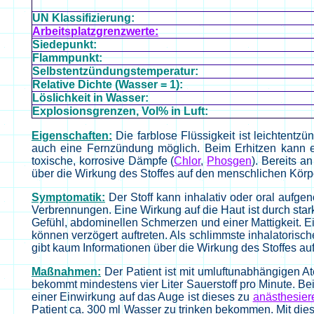
UN Klassifizierung:
Arbeitsplatzgrenzwerte:
Siedepunkt:
Flammpunkt:
Selbstentzündungstemperatur:
Relative Dichte (Wasser = 1):
Löslichkeit in Wasser:
Explosionsgrenzen, Vol% in Luft:
Eigenschaften:
Die farblose Flüssigkeit ist leichtentz
auch eine Fernzündung möglich. Beim Erhitzen kann es
toxische, korrosive Dämpfe (
Chlor
,
Phosgen
). Bereits a
über die Wirkung des Stoffes auf den menschlichen Körpe
Symptomatik:
Der Stoff kann inhalativ oder oral auf
Verbrennungen. Eine Wirkung auf die Haut ist durch st
Gefühl, abdominellen Schmerzen und einer Mattigkeit. 
können verzögert auftreten. Als schlimmste inhalatorisch
gibt kaum Informationen über die Wirkung des Stoffes au
Maßnahmen:
Der Patient ist mit umluftunabhängigen A
bekommt mindestens vier Liter Sauerstoff pro Minute. Bei
einer Einwirkung auf das Auge ist dieses zu
anästhesier
Patient ca. 300 ml Wasser zu trinken bekommen. Mit die