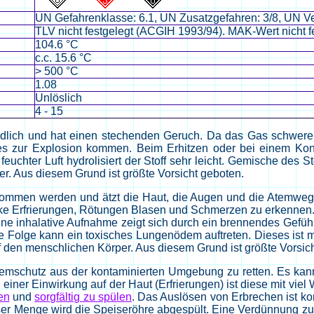
UN Gefahrenklasse: 6.1, UN Zusatzgefahren: 3/8, UN V
TLV nicht festgelegt (ACGIH 1993/94). MAK-Wert nicht f
104.6 °C
c.c. 15.6 °C
> 500 °C
1.08
Unlöslich
4 - 15
ündlich und hat einen stechenden Geruch. Da das Gas schwerer 
 zur Explosion kommen. Beim Erhitzen oder bei einem Kontak
n feuchter Luft hydrolisiert der Stoff sehr leicht. Gemische des 
r. Aus diesem Grund ist größte Vorsicht geboten.
genommen werden und ätzt die Haut, die Augen und die Atemw
arke Erfrierungen, Rötungen Blasen und Schmerzen zu erkenne
Eine inhalative Aufnahme zeigt sich durch ein brennendes Gef
e Folge kann ein toxisches Lungenödem auftreten. Dieses ist mit
f den menschlichen Körper. Aus diesem Grund ist größte Vorsic
temschutz aus der kontaminierten Umgebung zu retten. Es kan
 einer Einwirkung auf der Haut (Erfrierungen) ist diese mit vie
en
und
sorgfältig zu spülen
. Das Auslösen von Erbrechen ist kon
ser Menge wird die Speiseröhre abgespült. Eine Verdünnung zur