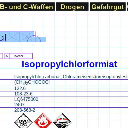
Isopropylchlorformiat
Isopropylchlorcarbonat, Chlorameisensäureisopropylest
(CH
)
CHOCOCl
3
2
122.6
108-23-6
LQ6475000
2407
203-563-2