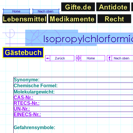
Synonyme:
Chemische Formel:
Molekulargewicht:
CAS-Nr.:
RTECS-Nr.:
UN-Nr.:
EINECS-Nr.:
Gefahrensymbole: