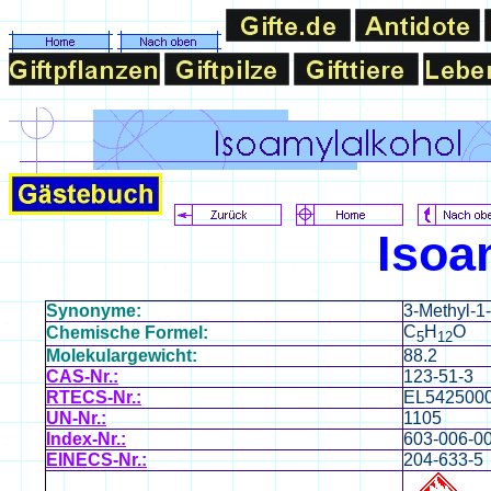
Isoa
Synonyme:
3-Methyl-1-
C
H
O
Chemische Formel:
5
12
Molekulargewicht:
88.2
CAS-Nr.:
123-51-3
RTECS-Nr.:
EL542500
UN-Nr.:
1105
Index-Nr.:
603-006-00
EINECS-Nr.:
204-633-5