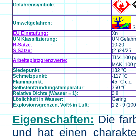
Gefahrensymbole:
Umweltgefahren:
S
EU Einstufung:
Xn
UN Klassifizierung:
UN Gefahre
R-Sätze:
10-20
S-Sätze:
(2-)24/25
TLV: 100 p
Arbeitsplatzgrenzwerte:
MAK: 100 
Siedepunkt:
132 °C
Schmelzpunkt:
-117 °C
Flammpunkt:
45 °C c.c.
Selbstentzündungstemperatur:
350 °C
Relative Dichte (Wasser = 1):
0.8
Löslichkeit in Wasser:
Gering
Explosionsgrenzen, Vol% in Luft:
1.2 - 9 (10
Eigenschaften:
Die farb
und hat einen charakte