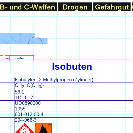
Isobuten
Isobutylen, 2-Methylpropen (Zylinder)
CH
=C(CH
)
2
3
2
56.1
115-11-7
UD0890000
1055
601-012-00-4
204-066-3