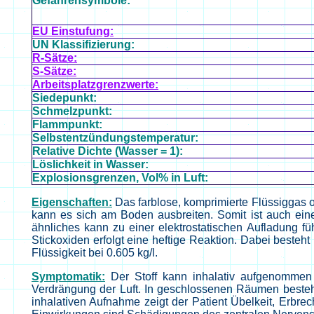
Gefahrensymbole:
EU Einstufung:
UN Klassifizierung:
R-Sätze:
S-Sätze:
Arbeitsplatzgrenzwerte:
Siedepunkt:
Schmelzpunkt:
Flammpunkt:
Selbstentzündungstemperatur:
Relative Dichte (Wasser = 1):
Löslichkeit in Wasser:
Explosionsgrenzen, Vol% in Luft:
Eigenschaften:
Das farblose, komprimierte Flüssiggas od
kann es sich am Boden ausbreiten. Somit ist auch eine
ähnliches kann zu einer elektrostatischen Aufladung fü
Stickoxiden erfolgt eine heftige Reaktion. Dabei beste
Flüssigkeit bei 0.605 kg/l.
Symptomatik:
Der Stoff kann inhalativ aufgenommen 
Verdrängung der Luft. In geschlossenen Räumen besteht
inhalativen Aufnahme zeigt der Patient Übelkeit, Erbre