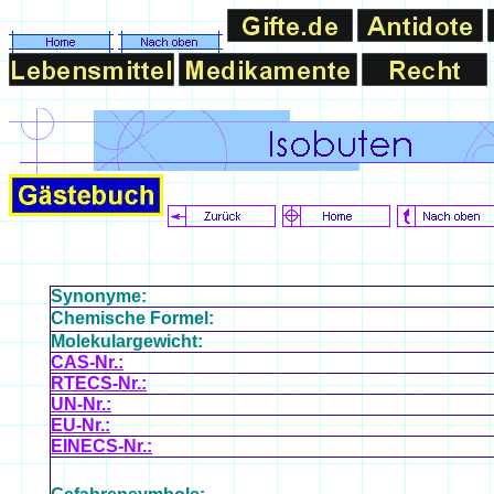
Synonyme:
Chemische Formel:
Molekulargewicht:
CAS-Nr.:
RTECS-Nr.:
UN-Nr.:
EU-Nr.:
EINECS-Nr.: