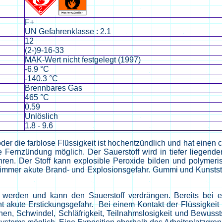
F+
UN Gefahrenklasse : 2.1
12
(2-)9-16-33
MAK-Wert nicht festgelegt (1997)
-6.9 °C
-140.3 °C
Brennbares Gas
465 °C
0.59
Unlöslich
1.8 - 9.6
er die farblose Flüssigkeit ist hochentzündlich und hat einen c
 Fernzündung möglich. Der Sauerstoff wird in tiefer liegend
hren. Der Stoff kann explosible Peroxide bilden und polymeris
ht immer akute Brand- und Explosionsgefahr. Gummi und Kunststo
werden und kann den Sauerstoff verdrängen. Bereits bei e
 akute Erstickungsgefahr. Bei einem Kontakt der Flüssigkeit
chen, Schwindel, Schläfrigkeit, Teilnahmslosigkeit und Bewusst