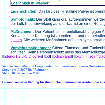
Löslichkeit in Wasser:
Eigenschaften:
Das farblose, kristalline Pulver ist brenn
Symptomatik:
Der Stoff kann oral aufgenommen werden 
der Luft. Eine Einwirkung auf die Haut ist an einer Rötu
Maßnahmen:
Der Patient ist mit umluftunabhängigen A
Kontaminierte Kleidung ist zu entfernen und die betroff
spülen
. Alle weiteren Maßnahmen erfolgen symptomatisc
Vorsichtsmaßnahmen:
Offene Flammen und Funkenbild
schützen. Beim Personenschutz muss das Atemschutzger
[
Indeno(1,2,3-C,D)pyren
]
[
Iod
]
[
Iodincyanid
]
[
Ioxynil
]
[
Isoamylac
Senden Sie E-Mail mit Fragen oder Kommentaren zu dieser Website a
Copyright © 2007 Ralf Rebmann
Stand: 02. November 2007
Es kann keinerlei Haftung für Ansprüche übernommen werden, die aus 