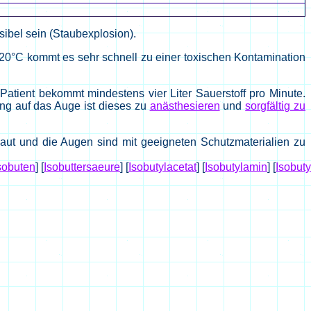
losibel sein (Staubexplosion).
20°C kommt es sehr schnell zu einer toxischen Kontamination
atient bekommt mindestens vier Liter Sauerstoff pro Minute.
ung auf das Auge ist dieses zu
anästhesieren
und
sorgfältig zu
aut und die Augen sind mit geeigneten Schutzmaterialien zu
sobuten
]
[
Isobuttersaeure
]
[
Isobutylacetat
]
[
Isobutylamin
]
[
Isobuty