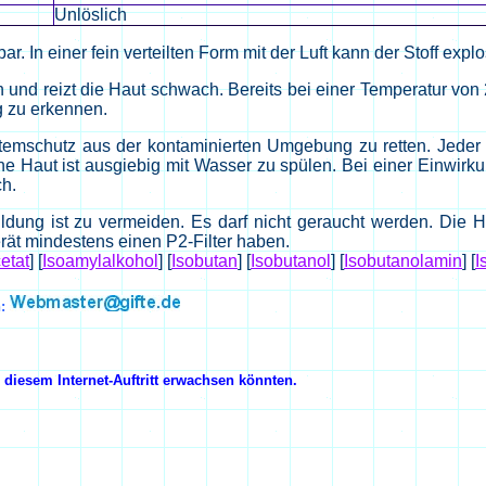
Unlöslich
bar. In einer fein verteilten Form mit der Luft kann der Stoff exp
und reizt die Haut schwach. Bereits bei einer Temperatur von 
ng zu erkennen.
temschutz aus der kontaminierten Umgebung zu retten. Jeder P
ene Haut ist ausgiebig mit Wasser zu spülen. Bei einer Einwirk
h.
ung ist zu vermeiden. Es darf nicht geraucht werden. Die H
ät mindestens einen P2-Filter haben.
etat
]
[
Isoamylalkohol
]
[
Isobutan
]
[
Isobutanol
]
[
Isobutanolamin
]
[
I
n:
diesem Internet-Auftritt erwachsen könnten.