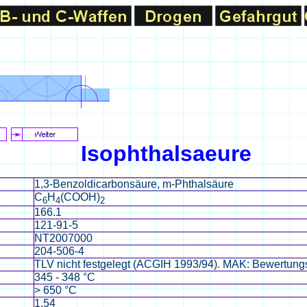
Isophthalsaeure
1,3-Benzoldicarbonsäure, m-Phthalsäure
C
H
(COOH)
6
4
2
166.1
121-91-5
NT2007000
204-506-4
TLV nicht festgelegt (ACGIH 1993/94). MAK: Bewertung
345 - 348 °C
> 650 °C
1.54