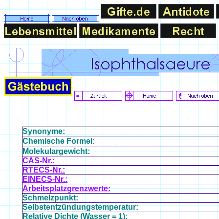
Synonyme:
Chemische Formel:
Molekulargewicht:
CAS-Nr.:
RTECS-Nr.:
EINECS-Nr.:
Arbeitsplatzgrenzwerte:
Schmelzpunkt:
Selbstentzündungstemperatur:
Relative Dichte (Wasser = 1):