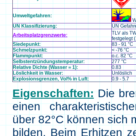
Umweltgefahren:
W
UN Klassifizierung:
UN Gefahre
TLV als TW
Arbeitsplatzgrenzwerte:
festgelegt 
Siedepunkt:
83 - 91 °C
Schmelzpunkt:
< -76 °C
Flammpunkt:
o.c. 82 °C
Selbstentzündungstemperatur:
277 °C
Relative Dichte (Wasser = 1):
0.83
Löslichkeit in Wasser:
Unlöslich
Explosionsgrenzen, Vol% in Luft:
0.9 - 5.7
Eigenschaften:
Die bren
einen charakteristisc
über 82°C können sich m
bilden. Beim Erhitzen ze