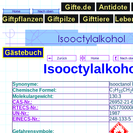
Isooctylalko
Synonyme:
Isooctanol
C
H
CH
Chemische Formel:
7
15
2
Molekulargewicht:
130.3
CAS-Nr.:
26952-21-
RTECS-Nr.:
NS770000
UN-Nr.:
1987
EINECS-Nr.:
248-133-5
Gefahrensymbole: