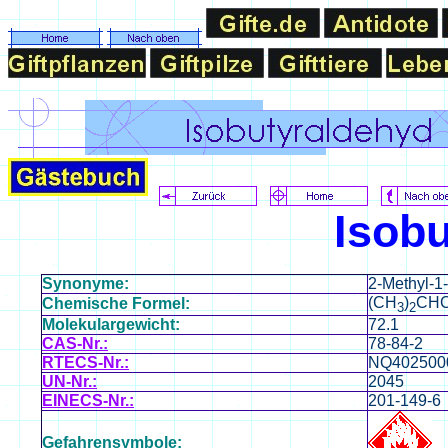
Isob
Synonyme:
2-Methyl-1-
(CH
)
CH
Chemische Formel:
3
2
Molekulargewicht:
72.1
CAS-Nr.:
78-84-2
RTECS-Nr.:
NQ402500
UN-Nr.:
2045
EINECS-Nr.:
201-149-6
Gefahrensymbole: