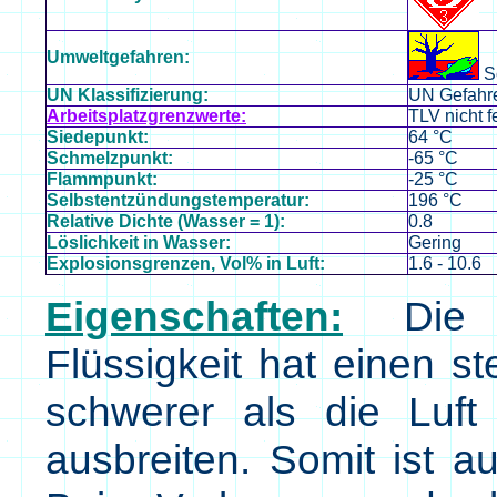
Umweltgefahren:
Sc
UN Klassifizierung:
UN Gefahre
Arbeitsplatzgrenzwerte:
TLV nicht f
Siedepunkt:
64 °C
Schmelzpunkt:
-65 °C
Flammpunkt:
-25 °C
Selbstentzündungstemperatur:
196 °C
Relative Dichte (Wasser = 1):
0.8
Löslichkeit in Wasser:
Gering
Explosionsgrenzen, Vol% in Luft:
1.6 - 10.6
Eigenschaften:
Die le
Flüssigkeit hat einen 
schwerer als die Luf
ausbreiten. Somit ist 