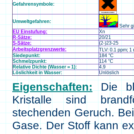
Gefahrensymbole:
Umweltgefahren:
Sehr g
EU Einstufung:
Xn
R-Sätze:
20/21
S-Sätze:
(2-)23-25
Arbeitsplatzgrenzwerte:
TLV: 0.1 ppm; 1
Siedepunkt:
184 °C
Schmelzpunkt:
114 °C
Relative Dichte (Wasser = 1):
4.9
Löslichkeit in Wasser:
Unlöslich
Eigenschaften:
Die bl
Kristalle sind bran
stechenden Geruch. Beim
Gase. Der Stoff kann ex