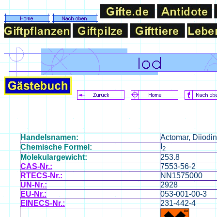
Handelsnamen:
Actomar, Diiodin
I
Chemische Formel:
2
Molekulargewicht:
253.8
CAS-Nr.:
7553-56-2
RTECS-Nr.:
NN1575000
UN-Nr.:
2928
EU-Nr.:
053-001-00-3
EINECS-Nr.:
231-442-4