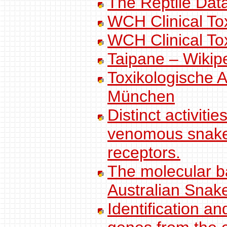
The Reptile Dat
WCH Clinical To
WCH Clinical To
Taipane – Wikip
Toxikologische A
München
Distinct activiti
venomous snakes 
receptors.
The molecular bas
Australian Snak
Identification a