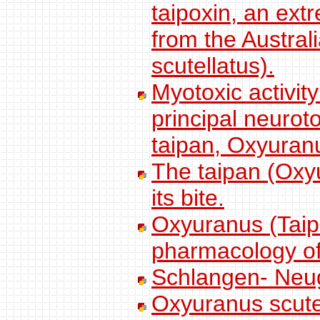
taipoxin, an ext
from the Austral
scutellatus).
Myotoxic activit
principal neuroto
taipan, Oxyuranu
The taipan (Oxyu
its bite.
Oxyuranus (Taipa
pharmacology o
Schlangen- Neu
Oxyuranus scute