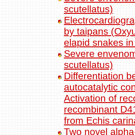
scutellatus)
Electrocardiogra
by taipans (Oxyu
elapid snakes i
Severe envenoma
scutellatus)
Differentiation b
autocatalytic c
Activation of r
recombinant D4
from Echis carin
Two novel alpha-