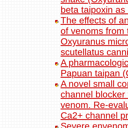
beta taipoxin as
The effects of an
of venoms from 
Oxyuranus micr
scutellatus canni
A pharmacologic
Papuan taipan (
A novel small c
channel blocker
venom. Re-evalua
Ca2+ channel p
Severe envenoma