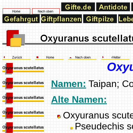
Oxyu
Namen:
Taipan; C
Alte Namen:
Oxyuranus scutel
Pseudechis sc