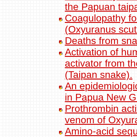
the Papuan taipa
Coagulopathy fo
(Oxyuranus scute
Deaths from snak
Activation of hu
activator from t
(Taipan snake).
An epidemiologi
in Papua New G
Prothrombin acti
venom of Oxyura
Amino-acid seque