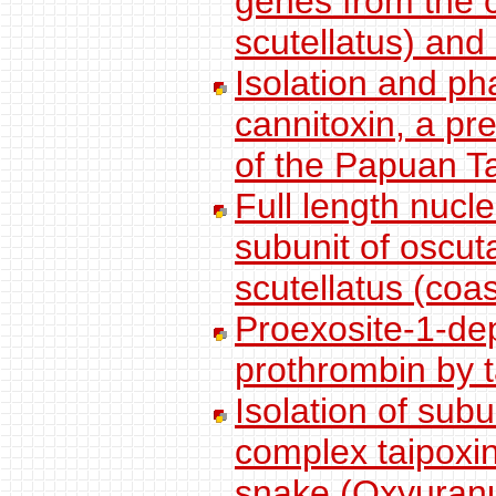
genes from the 
scutellatus) and
Isolation and ph
cannitoxin, a pr
of the Papuan Ta
Full length nucle
subunit of oscut
scutellatus (coas
Proexosite-1-dep
prothrombin by 
Isolation of sub
complex taipoxin
snake (Oxyuranus