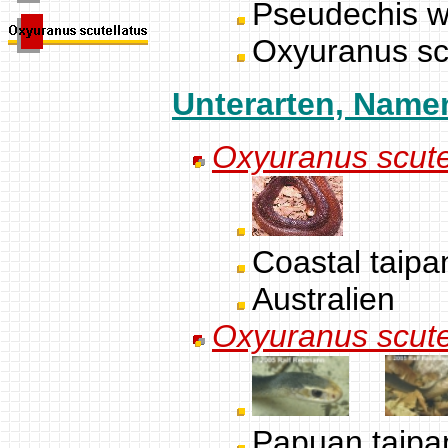
Pseudechis wi
Oxyuranus scu
Unterarten, Nam
Oxyuranus scutel
Coastal taip
Australien
Oxyuranus scute
Papuan taipa