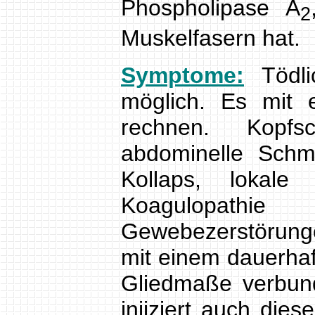
Phospholipase A
2
Muskelfasern hat.
Symptome:
Tödlic
möglich. Es mit 
rechnen. Kopfsc
abdominelle Schm
Kollaps, lokal
Koagulopat
Gewebezerstörung
mit einem dauerhaf
Gliedmaße verbun
injiziert auch die