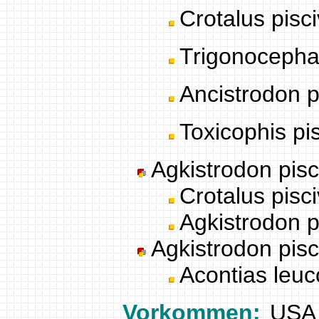
Crotalus pisc
Trigonocephal
Ancistrodon p
Toxicophis pi
Agkistrodon pisc
Crotalus pisc
Agkistrodon p
Agkistrodon pis
Acontias leu
Vorkommen:
USA 