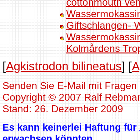
cottonmouth ven
Wassermokassino
Giftschlangen-
Wassermokassino
Kolmårdens Tro
[
Agkistrodon bilineatus
]
[
A
Senden Sie E-Mail mit Fragen
Copyright © 2007 Ralf Rebma
Stand: 26. Dezember 2009
Es kann keinerlei Haftung fü
erwachsen könnten.