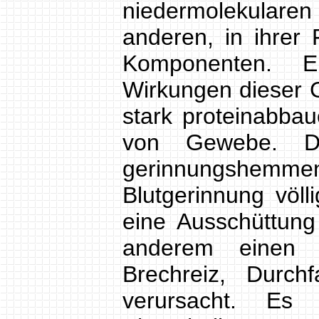
niedermolekulare
anderen, in ihrer
Komponenten. En
Wirkungen dieser G
stark proteinabba
von Gewebe. Da
gerinnungshemmen
Blutgerinnung völl
eine Ausschüttung
anderem einen A
Brechreiz, Durch
verursacht. Es