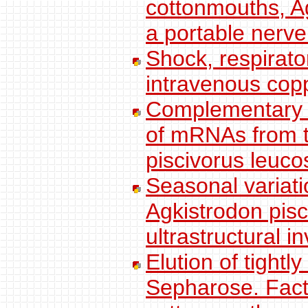
cottonmouths, Ag
a portable nerve
Shock, respirato
intravenous co
Complementary D
of mRNAs from t
piscivorus leuc
Seasonal variati
Agkistrodon pisc
ultrastructural in
Elution of tight
Sepharose. Facto